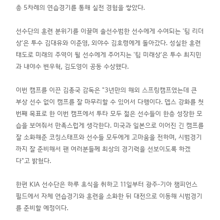
총 5차례의 연습경기를 통해 실전 경험을 쌓았다.
선수단의 훈련 분위기를 이끌며 솔선수범한 선수에게 수여되는 '팀 리더
상'은 투수 김대유와 이준영, 외야수 김호령에게 돌아갔다. 성실한 훈련
태도로 미래의 주역이 될 선수에게 주어지는 '팀 미래상'은 투수 최지민
과 내야수 변우혁, 김도영이 공동 수상했다.
이번 캠프를 이끈 김종국 감독은 "3년만의 해외 스프링캠프였는데 큰
부상 선수 없이 캠프를 잘 마무리할 수 있어서 다행이다. 뎁스 강화를 첫
번째 목표로 한 이번 캠프에서 투타 모두 젊은 선수들이 한층 성장한 모
습을 보여줘서 만족스럽게 생각한다. 미국과 일본으로 이어진 긴 캠프를
잘 소화해준 코칭스태프와 선수들 모두에게 고마움을 전하며, 시범경기
까지 잘 준비해서 팬 여러분들께 최상의 경기력을 선보이도록 하겠
다"고 밝혔다.
한편 KIA 선수단은 하루 휴식을 취하고 11일부터 광주-기아 챔피언스
필드에서 자체 연습경기와 훈련을 소화한 뒤 대전으로 이동해 시범경기
를 준비할 예정이다.